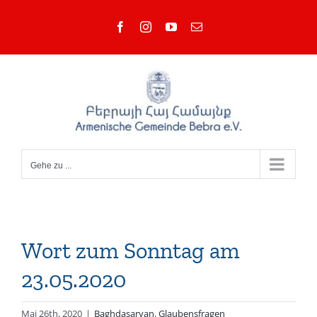
Zum
Facebook
Instagram
YouTube
E-
Inhalt
Mail
springen
Gehe zu ...
Wort zum Sonntag am
23.05.2020
Mai 26th, 2020
|
Baghdasaryan
,
Glaubensfragen