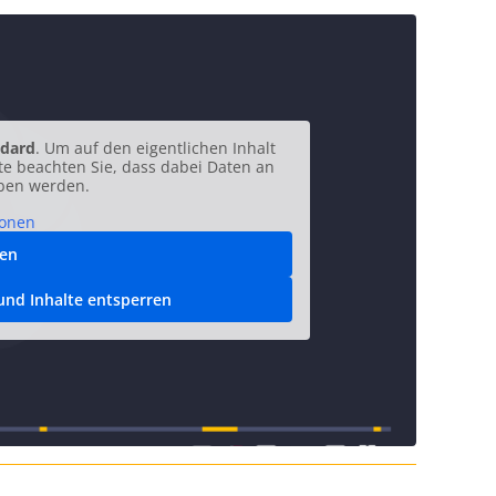
dard
. Um auf den eigentlichen Inhalt
tte beachten Sie, dass dabei Daten an
eben werden.
ionen
ren
 und Inhalte entsperren