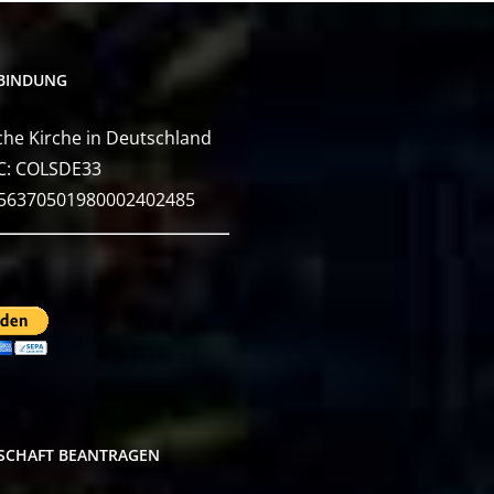
BINDUNG
he Kirche in Deutschland
C: COLSDE33
E56370501980002402485
DSCHAFT BEANTRAGEN