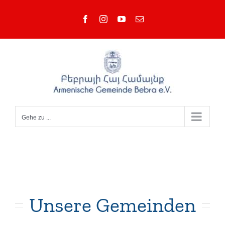
Zum
Facebook
Instagram
YouTube
E-
Inhalt
Mail
springen
Gehe zu ...
Unsere Gemeinden