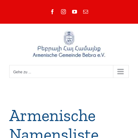
Zum
Facebook
Instagram
YouTube
E-
Inhalt
Mail
springen
Gehe zu ...
Armenische
Namensliste