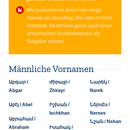
Wir präsentieren Ihnen hier einige
Namen als Vorschlag. Die Liste ist nicht
komplett. Sie können gerne auch einen
armenischen Kirchenkalender als
Ratgeber nutzen.
Männliche Vornamen
Աբգար /
Ժիրայր /
Նարեկ /
Abgar
Zhirayr
Narek
Աբէլ / Abel
Իշխան /
Ներսէս /
Ischkhan
Nerses
Աբրահամ /
Նշան / Nshan
Abraham
Իսահակ /