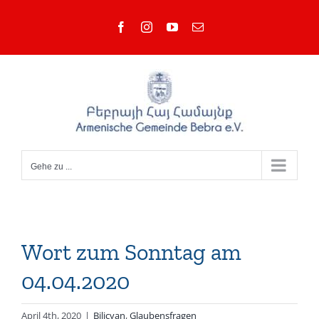
Zum
Facebook
Instagram
YouTube
E-
Inhalt
Mail
springen
Gehe zu ...
Wort zum Sonntag am
04.04.2020
April 4th, 2020
|
Bilicyan
,
Glaubensfragen