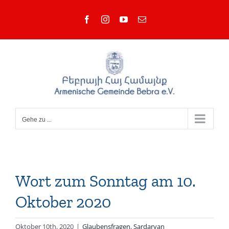
Zum
Facebook
Instagram
YouTube
E-
Inhalt
Mail
springen
Gehe zu ...
Wort zum Sonntag am 10.
Oktober 2020
Oktober 10th, 2020
|
Glaubensfragen
,
Sardaryan