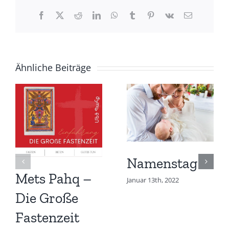
Facebook
X
Reddit
LinkedIn
WhatsApp
Tumblr
Pinterest
Vk
E-
Mail
Ähnliche Beiträge
Namenstag
Mets Pahq –
Januar 13th, 2022
Die Große
Fastenzeit