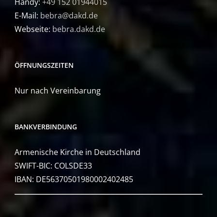
Handy:
+49 152 01944015
E-Mail:
bebra@dakd.de
Webseite:
bebra.dakd.de
ÖFFNUNGSZEITEN
Nur nach Vereinbarung
BANKVERBINDUNG
Armenische Kirche in Deutschland
SWIFT-BIC: COLSDE33
IBAN: DE56370501980002402485