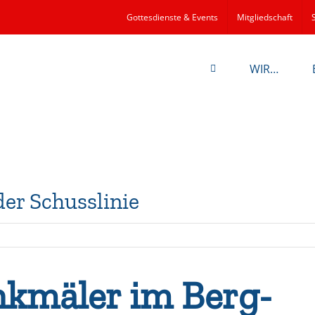
Gottesdienste & Events
Mitgliedschaft
WIR…
er Schusslinie
kmäler im Berg-