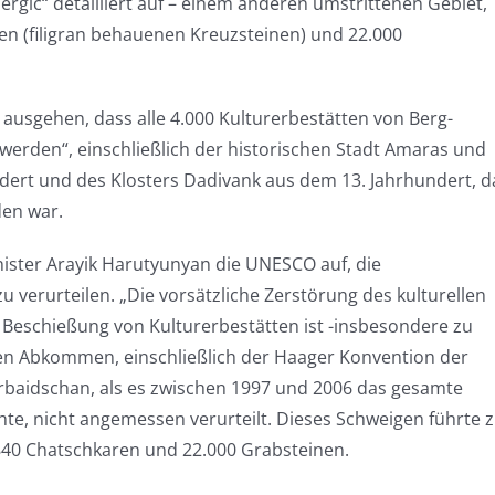
ergic“ detailliert auf – einem anderen umstrittenen Gebiet,
ren (filigran behauenen Kreuzsteinen) und 22.000
ausgehen, dass alle 4.000 Kulturerbestätten von Berg-
 werden“, einschließlich der historischen Stadt Amaras und
dert und des Klosters Dadivank aus dem 13. Jahrhundert, d
den war.
nister Arayik Harutyunyan die UNESCO auf, die
verurteilen. „Die vorsätzliche Zerstörung des kulturellen
te Beschießung von Kulturerbestätten ist -insbesondere zu
alen Abkommen, einschließlich der Haager Konvention der
rbaidschan, als es zwischen 1997 und 2006 das gesamte
te, nicht angemessen verurteilt. Dieses Schweigen führte 
.840 Chatschkaren und 22.000 Grabsteinen.