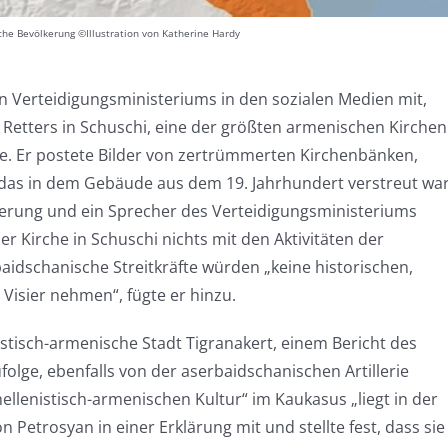
che Bevölkerung ©Illustration von Katherine Hardy
n Verteidigungsministeriums in den sozialen Medien mit,
 Retters in Schuschi, eine der größten armenischen Kirchen
e. Er postete Bilder von zertrümmerten Kirchenbänken,
das in dem Gebäude aus dem 19. Jahrhundert verstreut war
erung und ein Sprecher des Verteidigungsministeriums
r Kirche in Schuschi nichts mit den Aktivitäten der
idschanische Streitkräfte würden „keine historischen,
 Visier nehmen“, fügte er hinzu.
stisch-armenische Stadt Tigranakert, einem Bericht des
lge, ebenfalls von der aserbaidschanischen Artillerie
ellenistisch-armenischen Kultur“ im Kaukasus „liegt in der
on Petrosyan in einer Erklärung mit und stellte fest, dass sie