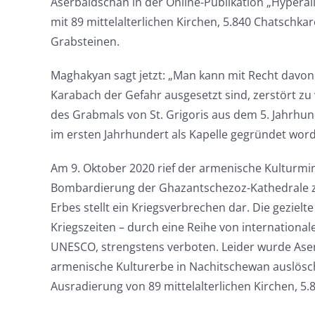
Aserbaidschan in der Online-Publikation „Hyperall
mit 89 mittelalterlichen Kirchen, 5.840 Chatschka
Grabsteinen.
Maghakyan sagt jetzt: „Man kann mit Recht davon 
Karabach der Gefahr ausgesetzt sind, zerstört zu
des Grabmals von St. Grigoris aus dem 5. Jahrhun
im ersten Jahrhundert als Kapelle gegründet wor
Am 9. Oktober 2020 rief der armenische Kulturmi
Bombardierung der Ghazantschezoz-Kathedrale zu 
Erbes stellt ein Kriegsverbrechen dar. Die geziel
Kriegszeiten – durch eine Reihe von internation
UNESCO, strengstens verboten. Leider wurde Ase
armenische Kulturerbe in Nachitschewan auslösch
Ausradierung von 89 mittelalterlichen Kirchen, 5