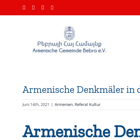
Zum
Facebook
Instagram
YouTube
E-
Inhalt
Mail
springen
Armenische Denkmäler in d
Juni 14th, 2021
|
Armenien
,
Referat Kultur
Armenische Den