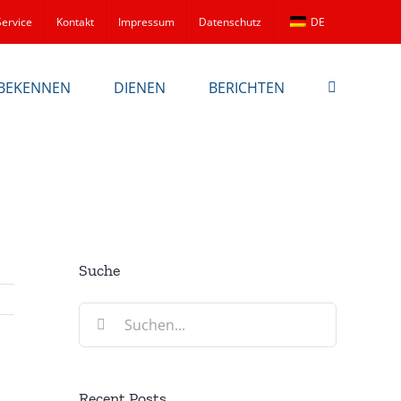
Service
Kontakt
Impressum
Datenschutz
DE
BEKENNEN
DIENEN
BERICHTEN
Suche
Suche
nach:
Recent Posts