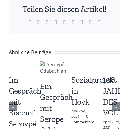
Teilen Sie diesen Artikel!
Facebook
X
Reddit
LinkedIn
WhatsApp
Tumblr
Pinterest
Vk
E-
Mail
Ähnliche Beiträge
Im
Sozialprojekt
106.
Ein
Gespräch
in
JAHRE
Gespräch
mit
Hovk
DES
mit
Bischof
VÖLKE
Mai 2nd,
2021
|
0
Serope
Serovpé
Kommentare
April 23rd,
2021
|
0