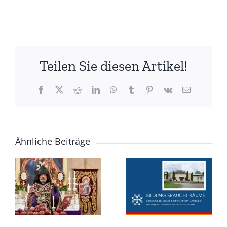
Teilen Sie diesen Artikel!
Facebook
X
Reddit
LinkedIn
WhatsApp
Tumblr
Pinterest
Vk
E-
Mail
Ähnliche Beiträge