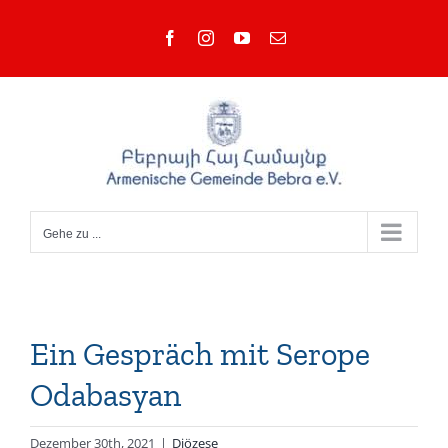
Zum
Facebook
Instagram
YouTube
E-
Inhalt
Mail
springen
Gehe zu ...
Ein Gespräch mit Serope
Odabasyan
Dezember 30th, 2021
|
Diözese