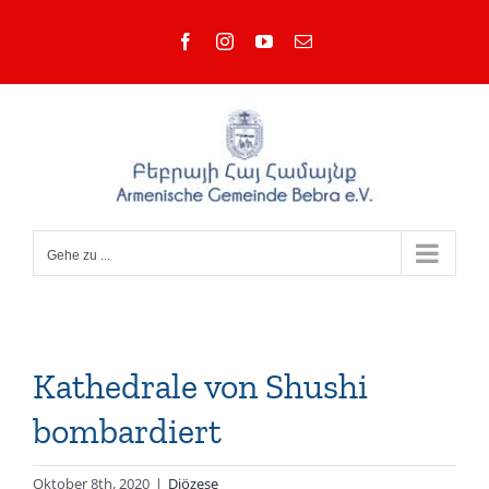
Zum
Facebook
Instagram
YouTube
E-
Inhalt
Mail
springen
Gehe zu ...
Kathedrale von Shushi
bombardiert
Oktober 8th, 2020
|
Diözese