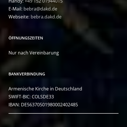
Handy:
+49 152 01944015
E-Mail:
bebra@dakd.de
Webseite:
bebra.dakd.de
ÖFFNUNGSZEITEN
Nur nach Vereinbarung
BANKVERBINDUNG
Armenische Kirche in Deutschland
SWIFT-BIC: COLSDE33
IBAN: DE56370501980002402485