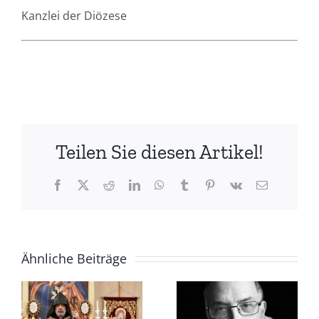
Kanzlei der Diözese
Teilen Sie diesen Artikel!
Facebook
X
Reddit
LinkedIn
WhatsApp
Tumblr
Pinterest
Vk
E-
Mail
Ähnliche Beiträge