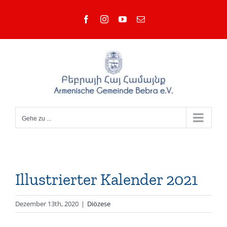
Zum
Facebook
Instagram
YouTube
E-
Inhalt
Mail
springen
Gehe zu ...
Illustrierter Kalender 2021
Dezember 13th, 2020
|
Diözese