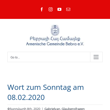
Skip
Facebook
Instagram
YouTube
Email
to
content
Go to...
Wort zum Sonntag am
08.02.2020
Փետրվարի 8th, 2020
|
Gabrielyan
,
Glaubensfragen