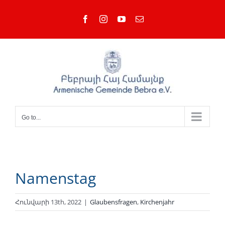
Skip
Facebook
Instagram
YouTube
Email
to
content
Go to...
Namenstag
Հունվարի 13th, 2022
|
Glaubensfragen
,
Kirchenjahr