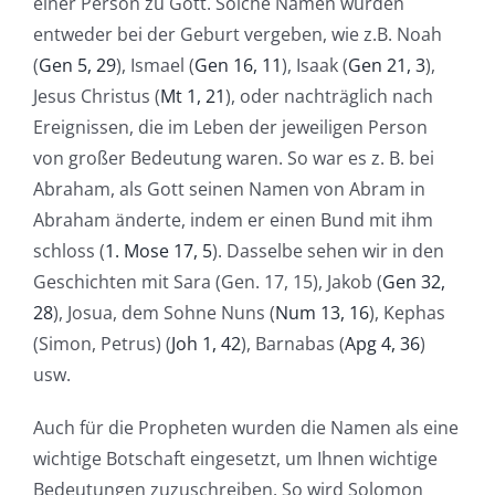
einer Person zu Gott. Solche Namen wurden
entweder bei der Geburt vergeben, wie z.B. Noah
(
Gen 5, 29
), Ismael (
Gen 16, 11
), Isaak (
Gen 21, 3
),
Jesus Christus (
Mt 1, 21
), oder nachträglich nach
Ereignissen, die im Leben der jeweiligen Person
von großer Bedeutung waren. So war es z. B. bei
Abraham, als Gott seinen Namen von Abram in
Abraham änderte, indem er einen Bund mit ihm
schloss (
1. Mose 17, 5
). Dasselbe sehen wir in den
Geschichten mit Sara (Gen. 17, 15), Jakob (
Gen 32,
28
), Josua, dem Sohne Nuns (
Num 13, 16
), Kephas
(Simon, Petrus) (
Joh 1, 42
), Barnabas (
Apg 4, 36
)
usw.
Auch für die Propheten wurden die Namen als eine
wichtige Botschaft eingesetzt, um Ihnen wichtige
Bedeutungen zuzuschreiben. So wird Solomon