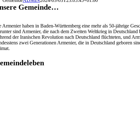
Gemeinde
ADMIN
2024-03-03T23:05:45+01:00
nsere Gemeinde…
e Armenier haben in Baden-Württemberg eine mehr als 50-jährige Gesc
runter sind Armenier, die nach dem Zweiten Weltkrieg in Deutschland b
hrend der Iranischen Revolution nach Deutschland flüchteten, und Arm
ndesstens zwei Generationen Armenier, die in Deutschland geboren sind
imat.
emeindeleben