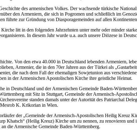
 Geschichte des armenischen Volkes. Der wachsende türkische National
ber den Armeniern, die sich in Pogromen und schließlich im Genozid
ten führte zur Gründung von Diasporagemeinden auf allen Kontinenten
 Kirche litt in den folgenden Jahrzehnten unter mehr oder minder sta
eorganisieren. In diesem Jahr wurde u.a. auch unsere Diözese in Deut
hichte. Von den etwa 40.000 in Deutschland lebenden Armeniern, leb
lieben, Armenier, die in den 70er Jahren aus der Türkei als „Gastarbei
enier, die nach dem Fall der ehemaligen Sowjetunion aus verschiedene
ben in der Armenischen Apostolischen Kirche ihre geistliche Heimat.
he in Deutschland und der Armenischen Gemeinde Baden-Württemberg e
rttemberg mit Sitz in Stuttgart, Gemeinde der Armenisch-Apostolisc
rchenvereine standen damals unter der Autorität des Patriarchal Delegi
 Mesrob K. Krikorian in Wien.
rläufer der „Gemeinde der Armenisch-Apostolischen Heilig Kreuz Kirch
urp Khatsch“ (Heilig Kreuz) Kirche um zu nennen, zu renovieren und 
ll an die Armenische Gemeinde Baden-Württemberg.