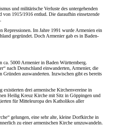
ismus und militärische Verluste des untergehenden
 von 1915/1916 entlud. Die daraufhin einsetzende
.
rken Repressionen. Im Jahre 1991 wurde Armenien ein
schland gegründet. Doch Armenier gab es in Baden-
en ca. 5000 Armenier in Baden Württemberg.
ter“ nach Deutschland einwanderten, Armenier, die
n Gründen auswanderten. Inzwischen gibt es bereits
xistierten drei armenische Kirchenvereine in
hen Heilig Kreuz Kirche mit Sitz in Göppingen und
erten für Mitteleuropa des Katholikos aller
e“ gelungen, eine sehr alte, kleine Dorfkirche in
innerlich zu einer armenischen Kirche umzuwandeln.