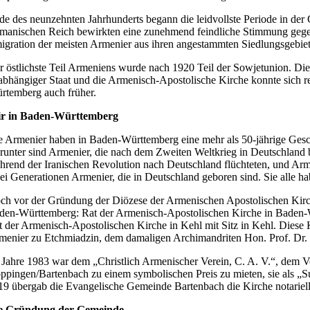
de des neunzehnten Jahrhunderts begann die leidvollste Periode in der
manischen Reich bewirkten eine zunehmend feindliche Stimmung gegenü
igration der meisten Armenier aus ihren angestammten Siedlungsgebie
r östlichste Teil Armeniens wurde nach 1920 Teil der Sowjetunion. Die
abhängiger Staat und die Armenisch-Apostolische Kirche konnte sich r
rtemberg auch früher.
r in Baden-Württemberg
e Armenier haben in Baden-Württemberg eine mehr als 50-jährige Gesc
runter sind Armenier, die nach dem Zweiten Weltkrieg in Deutschland b
hrend der Iranischen Revolution nach Deutschland flüchteten, und Arm
ei Generationen Armenier, die in Deutschland geboren sind. Sie alle ha
ch vor der Gründung der Diözese der Armenischen Apostolischen Kirc
den-Württemberg: Rat der Armenisch-Apostolischen Kirche in Baden-Wü
t der Armenisch-Apostolischen Kirche in Kehl mit Sitz in Kehl. Diese Ki
menier zu Etchmiadzin, dem damaligen Archimandriten Hon. Prof. Dr.
 Jahre 1983 war dem „Christlich Armenischer Verein, C. A. V.“, dem Vo
ppingen/Bartenbach zu einem symbolischen Preis zu mieten, sie als „S
19 übergab die Evangelische Gemeinde Bartenbach die Kirche notarie
e Gründung der Gemeinde