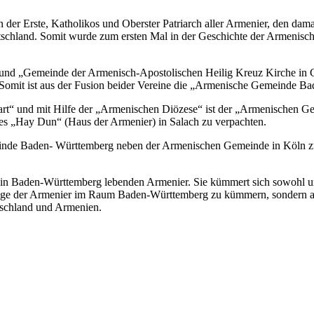
 der Erste, Katholikos und Oberster Patriarch aller Armenier, den dam
tschland. Somit wurde zum ersten Mal in der Geschichte der Armenisc
 und „Gemeinde der Armenisch-Apostolischen Heilig Kreuz Kirche in
 Somit ist aus der Fusion beider Vereine die „Armenische Gemeinde B
gart“ und mit Hilfe der „Armenischen Diözese“ ist der „Armenischen 
tes „Hay Dun“ (Haus der Armenier) in Salach zu verpachten.
meinde Baden- Württemberg neben der Armenischen Gemeinde in Köln z
 in Baden-Württemberg lebenden Armenier. Sie kümmert sich sowohl um
Belange der Armenier im Raum Baden-Württemberg zu kümmern, sondern 
utschland und Armenien.