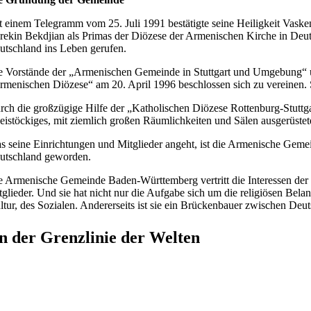
t einem Telegramm vom 25. Juli 1991 bestätigte seine Heiligkeit Vasken
rekin Bekdjian als Primas der Diözese der Armenischen Kirche in Deu
utschland ins Leben gerufen.
e Vorstände der „Armenischen Gemeinde in Stuttgart und Umgebung“
rmenischen Diözese“ am 20. April 1996 beschlossen sich zu vereinen.
rch die großzügige Hilfe der „Katholischen Diözese Rottenburg-Stutt
eistöckiges, mit ziemlich großen Räumlichkeiten und Sälen ausgerüste
s seine Einrichtungen und Mitglieder angeht, ist die Armenische Ge
utschland geworden.
e Armenische Gemeinde Baden-Württemberg vertritt die Interessen der
tglieder. Und sie hat nicht nur die Aufgabe sich um die religiösen 
ltur, des Sozialen. Andererseits ist sie ein Brückenbauer zwischen De
n der Grenzlinie der Welten