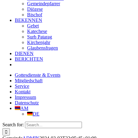
Gemeindepfarrer
Diözese
Bischof
BEKENNEN
Gebet
Katechese
Surb Patarag
Kirchenjahr
Glaubensfragen
DIENEN
BERICHTEN
Gottesdienste & Events
Mitgliedschaft
Service
Kontakt
Impressum
Datenschutz
AM
DE
Search for: