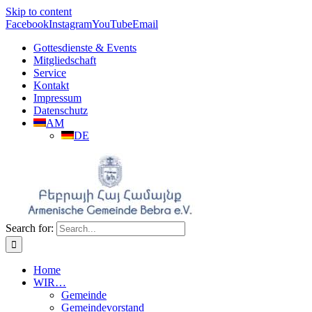
Skip to content
Facebook
Instagram
YouTube
Email
Gottesdienste & Events
Mitgliedschaft
Service
Kontakt
Impressum
Datenschutz
AM
DE
Search for:
Home
WIR…
Gemeinde
Gemeindevorstand