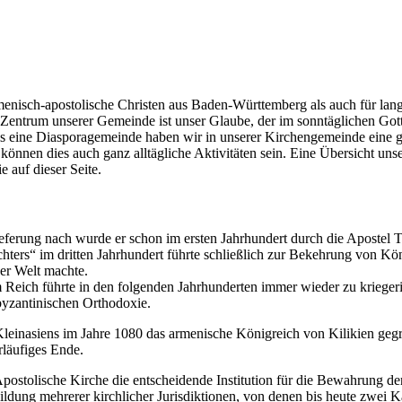
menisch-apostolische Christen aus Baden-Württemberg als auch für la
entrum unserer Gemeinde ist unser Glaube, der im sonntäglichen Gotte
Als eine Diasporagemeinde haben wir in unserer Kirchengemeinde eine g
n dies auch ganz alltägliche Aktivitäten sein. Eine Übersicht unser
e auf dieser Seite.
lieferung nach wurde er schon im ersten Jahrhundert durch die Apost
chters“ im dritten Jahrhundert führte schließlich zur Bekehrung von Kön
der Welt machte.
eich führte in den folgenden Jahrhunderten immer wieder zu krieger
yzantinischen Orthodoxie.
inasiens im Jahre 1080 das armenische Königreich von Kilikien gegr
rläufiges Ende.
ostolische Kirche die entscheidende Institution für die Bewahrung der
ldung mehrerer kirchlicher Jurisdiktionen, von denen bis heute zwei Ka