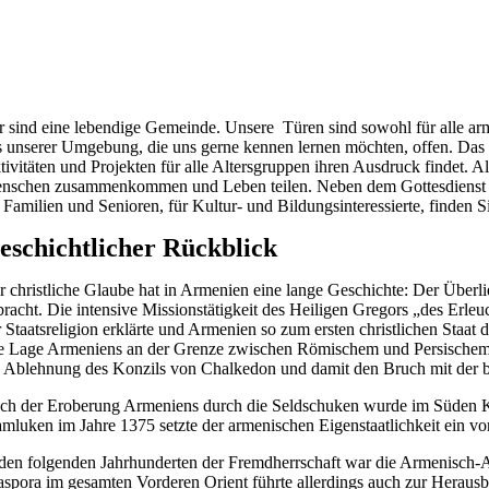
r sind eine lebendige Gemeinde. Unsere Türen sind sowohl für alle ar
s unserer Umgebung, die uns gerne kennen lernen möchten, offen. Das Z
tivitäten und Projekten für alle Altersgruppen ihren Ausdruck findet. 
nschen zusammenkommen und Leben teilen. Neben dem Gottesdienst könne
 Familien und Senioren, für Kultur- und Bildungsinteressierte, finden Si
eschichtlicher Rückblick
r christliche Glaube hat in Armenien eine lange Geschichte: Der Über
bracht. Die intensive Missionstätigkeit des Heiligen Gregors „des Erleu
r Staatsreligion erklärte und Armenien so zum ersten christlichen Staat 
e Lage Armeniens an der Grenze zwischen Römischem und Persischem R
e Ablehnung des Konzils von Chalkedon und damit den Bruch mit der b
ch der Eroberung Armeniens durch die Seldschuken wurde im Süden Kle
mluken im Jahre 1375 setzte der armenischen Eigenstaatlichkeit ein vo
 den folgenden Jahrhunderten der Fremdherrschaft war die Armenisch-Ap
aspora im gesamten Vorderen Orient führte allerdings auch zur Herausbi