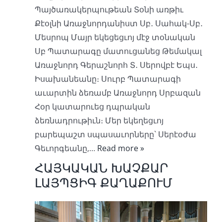
Պայծառակերպութեան Տօնի առթիւ
Քէօլնի Առաջնորդանիստ Սբ․ Սահակ-Սբ․
Մեսրոպ Մայր եկեցեցւոյ մէջ տօնական
Սբ Պատարագը մատուցանեց Թեմակալ
Առաջնորդ Գերաշնորհ Տ․ Սերովբէ Եպս․
Իսախանեանը։ Սուրբ Պատարագի
աւարտին ձեռամբ Առաջնորդ Սրբազան
Հօր կատարուեց դպրական
ձեռնադրութիւն։ Մեր եկեղեցւոյ
բարեպաշտ սպասաւորները` Սերէօժա
Գեւորգեանը,…
Read more »
ՀԱՅԿԱԿԱՆ ԽԱՉՔԱՐ
ԼԱՅՊՑԻԳ ՔԱՂԱՔՈՒՄ