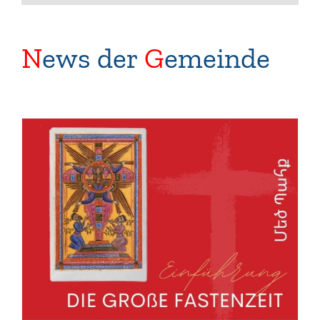
N
ews der
G
emeinde