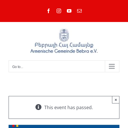
Skip
Facebook
Instagram
YouTube
Email
to
content
Go to...
×
This event has passed.