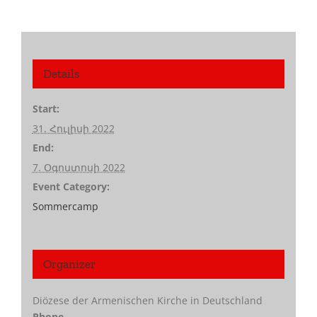
Details
Start:
31. Հուլիսի 2022
End:
7. Օգոստոսի 2022
Event Category:
Sommercamp
Organizer
Diözese der Armenischen Kirche in Deutschland
Phone