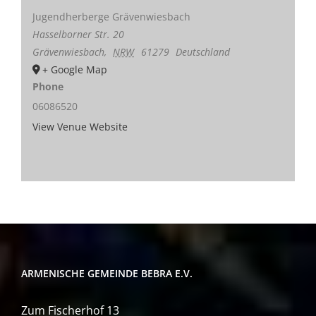
Jugendherberge Grävenwiesbach
Hasselborner Str. 20
Grävenwiesbach
,
NRW
61279
Deutschland
+ Google Map
Phone
06086520
View Venue Website
ARMENISCHE GEMEINDE BEBRA E.V.
Zum Fischerhof 13