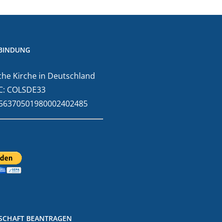
BINDUNG
he Kirche in Deutschland
C: COLSDE33
E56370501980002402485
DSCHAFT BEANTRAGEN