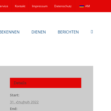
ervice
Kontakt
Impressum
Datenschutz
AM
BEKENNEN
DIENEN
BERICHTEN
Details
Start:
31. Հուլիսի 2022
End: