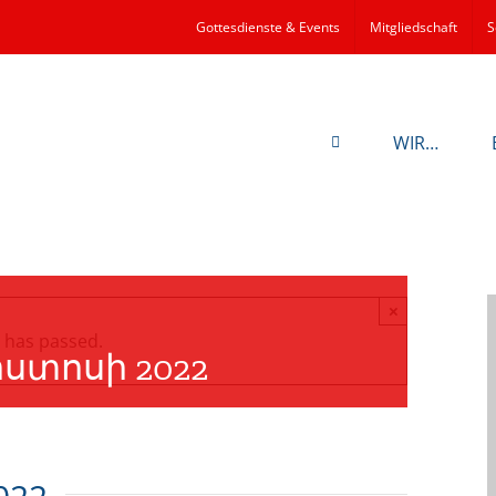
Gottesdienste & Events
Mitgliedschaft
S
WIR…
×
 has passed.
ոստոսի 2022