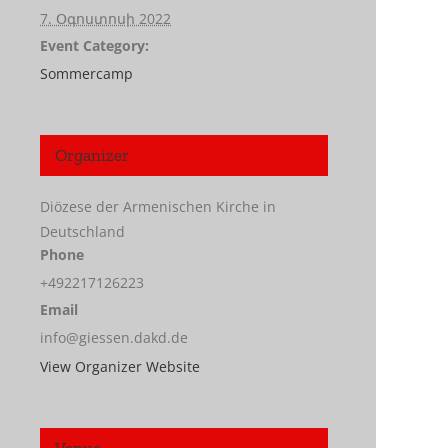
7. Օգոստոսի 2022
Event Category:
Sommercamp
Organizer
Diözese der Armenischen Kirche in
Deutschland
Phone
+492217126223
Email
info@giessen.dakd.de
View Organizer Website