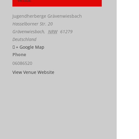
Venue
Jugendherberge Grävenwiesbach
Hasselborner Str. 20
Grävenwiesbach
,
NRW
61279
Deutschland
+ Google Map
Phone
06086520
View Venue Website