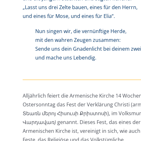
„Lasst uns drei Zelte bauen, eines für den Herrn,
und eines für Mose, und eines für Elia“.
Nun singen wir, die vernünftige Herde,
mit den wahren Zeugen zusammen:
Sende uns dein Gnadenlicht bei deinem zw
und mache uns Lebendig.
Alljährlich feiert die Armenische Kirche 14 Woch
Ostersonntag das Fest der Verklärung Christi (
Տեառն մերոյ Հիսուսի Քրիստոսի), im Volksmu
Վարդավառ
)
genannt. Dieses Fest, das eines der
Armenischen Kirche ist, vereinigt in sich, wie auch
Feste, das Religiöse und das Volkstümliche.