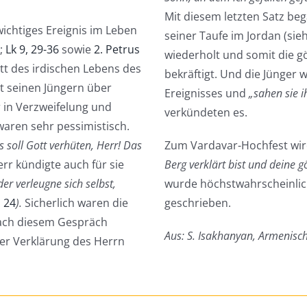
Mit diesem letzten Satz beg
wichtiges Ereignis im Leben
seiner Taufe im Jordan (sie
;
Lk 9, 29-36
sowie
2. Petrus
wiederholt und somit die gö
itt des irdischen Lebens des
bekräftigt. Und die Jünger
it seinen Jüngern über
Ereignisses und
„sahen sie i
 in Verzweifelung und
verkündeten es.
waren sehr pessimistisch.
 soll Gott verhüten, Herr! Das
Zum Vardavar-Hochfest wi
err kündigte auch für sie
Berg verklärt bist und deine g
der verleugne sich selbst,
wurde höchstwahrscheinlic
, 24
).
Sicherlich waren die
geschrieben.
nach diesem Gespräch
Aus: S. Isakhanyan, Armenisc
der Verklärung des Herrn