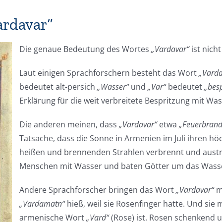
ardavar“
Die genaue Bedeutung des Wortes
„Vardavar“
ist nich
Laut einigen Sprachforschern besteht das Wort
„Varda
bedeutet alt-persich
„Wasser“
und
„Var“
bedeutet
„besp
Erklärung für die weit verbreitete Bespritzung mit W
Die anderen meinen, dass
„Vardavar“
etwa
„Feuerbrand
Tatsache, dass die Sonne in Armenien im Juli ihren hö
heißen und brennenden Strahlen verbrennt und austro
Menschen mit Wasser und baten Götter um das Wass
Andere Sprachforscher bringen das Wort
„Vardavar“
m
„Vardamatn“
hieß, weil sie Rosenfinger hatte. Und si
armenische Wort
„Vard“
(Rose) ist. Rosen schenkend 