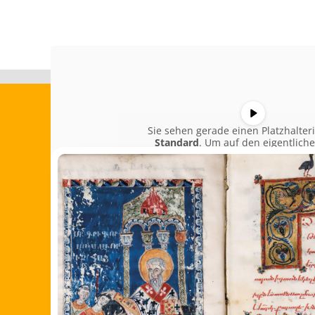
Sie sehen gerade einen Platzhalter
Standard
. Um auf den eigentliche
zuzugreifen, klicken Sie auf den Button
beachten Sie, dass dabei Daten an Dr
weitergegeben werden.
Weitere Informationen
Inhalt entsperren
Erforderlichen Service akzeptie
Inhalte entsperren