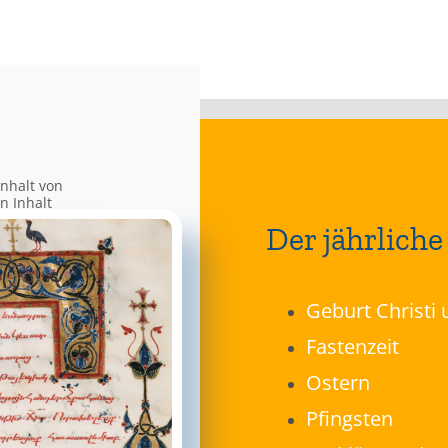
inhalt von
n Inhalt
 unten. Bitte
Der jährliche
ittanbieter
Geburt Christi
Fastenzeit
ren und
Ostern
Pfingsten