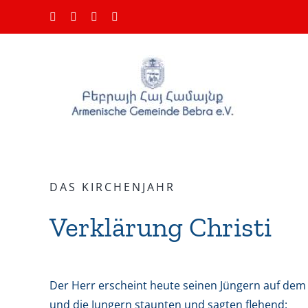
Zum
Facebook
Instagram
YouTube
E-
Inhalt
Mail
springen
DAS KIRCHENJAHR
Verklärung Christi
Der Herr erscheint heute seinen Jüngern auf dem
und die Jungern staunten und sagten flehend: