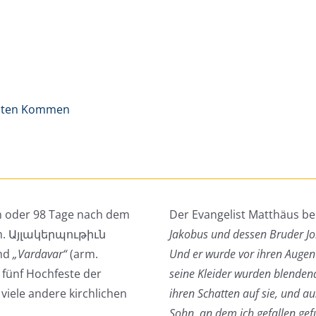
eiten Kommen
en oder 98 Tage nach dem
Der Evangelist Matthäus be
arm. Այլակերպութիւն
Jakobus und dessen Bruder Joh
nd
„Vardavar“
(arm.
Und er wurde vor ihren Augen 
 fünf Hochfeste der
seine Kleider wurden blenden
 viele andere kirchlichen
ihren Schatten auf sie, und au
Sohn, an dem ich gefallen gefu