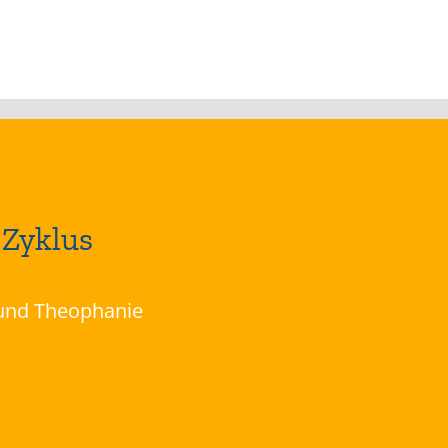
 Zyklus
 und Theophanie