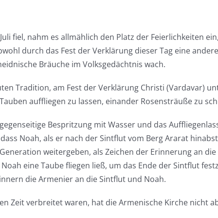
 Juli fiel, nahm es allmählich den Platz der Feierlichkeiten e
wohl durch das Fest der Verklärung dieser Tag eine ander
 heidnische Bräuche im Volksgedächtnis wach.
uten Tradition, am Fest der Verklärung Christi (Vardavar) u
 Tauben auffliegen zu lassen, einander Rosensträuße zu sc
e gegenseitige Bespritzung mit Wasser und das Auffliegenla
dass Noah, als er nach der Sintflut vom Berg Ararat hinabs
eneration weitergeben, als Zeichen der Erinnerung an die 
Noah eine Taube fliegen ließ, um das Ende der Sintflut fest
nnern die Armenier an die Sintflut und Noah.
hen Zeit verbreitet waren, hat die Armenische Kirche nicht a