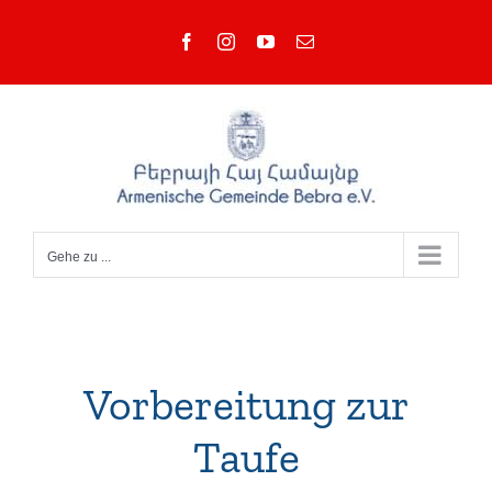
Zum
Facebook
Instagram
YouTube
E-
Inhalt
Mail
springen
Gehe zu ...
Vorbereitung zur
Taufe