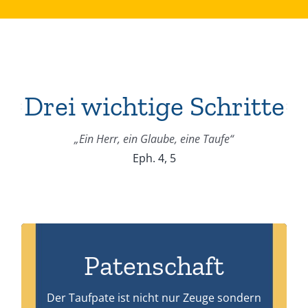
Drei wichtige Schritte
„Ein Herr, ein Glaube, eine Taufe“
Eph. 4, 5
Patenschaft
Infos die Ihnen dabei behilflich sein können.
Der Taufpate ist nicht nur Zeuge sondern