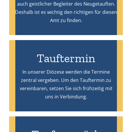
dem passenden Taufpaten. Unten winden Sie
auch geistlicher Begleiter des Neugetauften.
Beginnen Sie rechtzeitig mit der Suche nach
Deshalb ist es wichtig den richtigen für diesen
Amt zu finden.
Tauftermin
+49 221 7126223
In unserer Diözese werden die Termine
unter:
zentral vergeben. Um den Tauftermin zu
Mo – Fr zwischen 10 und 13 Uhr
vereinbaren, setzen Sie sich frühzeitig mit
Terminvereinbarungen telefonisch
uns in Verbindung.