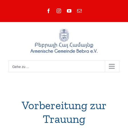
Zum
Facebook
Instagram
YouTube
E-
Inhalt
Mail
springen
Gehe zu ...
Vorbereitung zur
Trauung