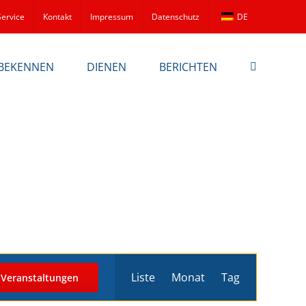
Service
Kontakt
Impressum
Datenschutz
DE
BEKENNEN
DIENEN
BERICHTEN
Veranstaltu
Liste
Monat
Tag
 Veranstaltungen
Ansichten-