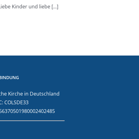
be Kinder und liebe [...]
BINDUNG
he Kirche in Deutschland
C: COLSDE33
E56370501980002402485