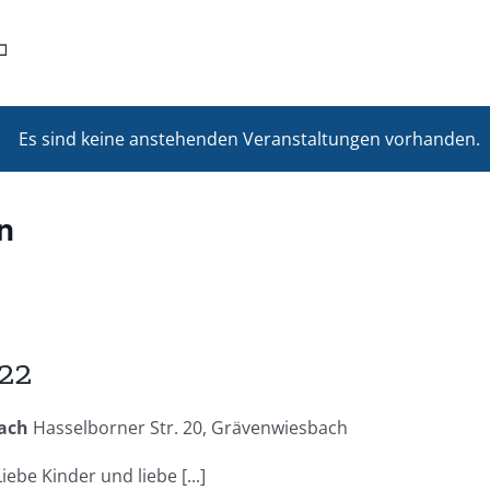
Es sind keine anstehenden Veranstaltungen vorhanden.
n
22
bach
Hasselborner Str. 20, Grävenwiesbach
be Kinder und liebe [...]