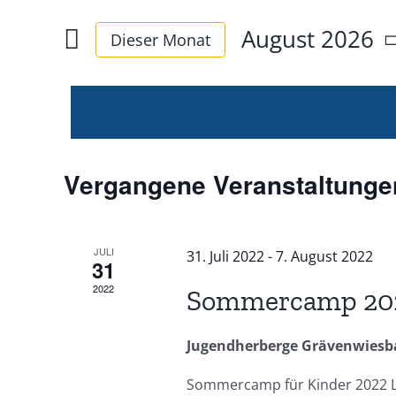
Suche
eingeben.
August 2026
Dieser Monat
Suche
und
Datum
nach
wählen.
Veranstaltungen
Ansichten,
Schlüsselwort.
Navigation
Kalender
Vergangene Veranstaltunge
von
JULI
31. Juli 2022
-
7. August 2022
Veranstaltungen
31
2022
Sommercamp 20
Jugendherberge Grävenwies
Sommercamp für Kinder 2022 Lie