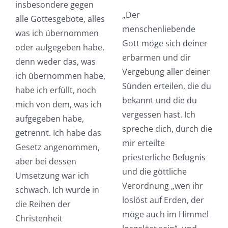
insbesondere gegen
„Der
alle Gottesgebote, alles
menschenliebende
was ich übernommen
Gott möge sich deiner
oder aufgegeben habe,
erbarmen und dir
denn weder das, was
Vergebung aller deiner
ich übernommen habe,
Sünden erteilen, die du
habe ich erfüllt, noch
bekannt und die du
mich von dem, was ich
vergessen hast. Ich
aufgegeben habe,
spreche dich, durch die
getrennt. Ich habe das
mir erteilte
Gesetz angenommen,
priesterliche Befugnis
aber bei dessen
und die göttliche
Umsetzung war ich
Verordnung „wen ihr
schwach. Ich wurde in
loslöst auf Erden, der
die Reihen der
möge auch im Himmel
Christenheit