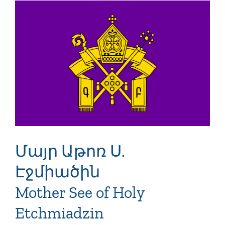
Մայր Աթոռ Ս.
Էջմիածին
Mother See of Holy
Etchmiadzin