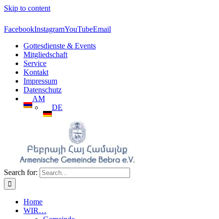
Skip to content
Facebook
Instagram
YouTube
Email
Gottesdienste & Events
Mitgliedschaft
Service
Kontakt
Impressum
Datenschutz
AM
DE
Search for:
Home
WIR…