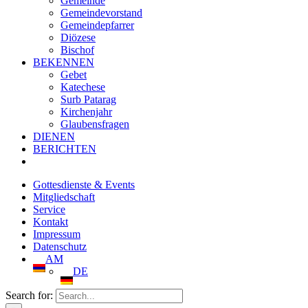
Gemeinde
Gemeindevorstand
Gemeindepfarrer
Diözese
Bischof
BEKENNEN
Gebet
Katechese
Surb Patarag
Kirchenjahr
Glaubensfragen
DIENEN
BERICHTEN
Gottesdienste & Events
Mitgliedschaft
Service
Kontakt
Impressum
Datenschutz
AM
DE
Search for: