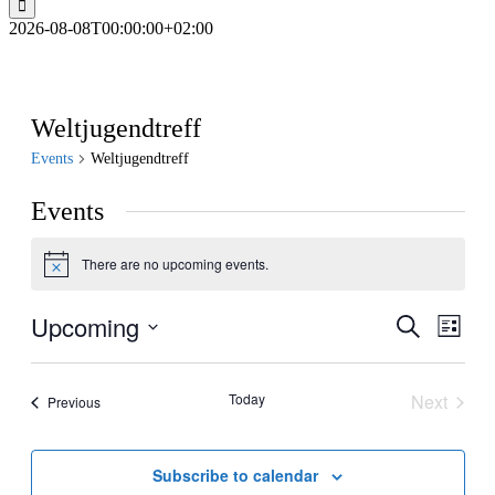
2026-08-08T00:00:00+02:00
Weltjugendtreff
Events
Weltjugendtreff
Events
There are no upcoming events.
Notice
Upcoming
Events
Even
Search
List
View
Search
Select
Navig
date.
and
Today
Next
Events
Previous
Views
Events
Navigati
Subscribe to calendar